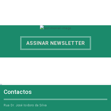
29,25
3220
HAB/KM²
CÓDIGO POSTAL
ASSINAR NEWSLETTER
QUEIMAS E QUEIMADAS
Se pretende criar queimas de amontoados através do seu telemóvel instale a nova app
queima segura.
ICNF - Instituto da Conservação da Natureza e das Florestas.
CONSULTAR
Contactos