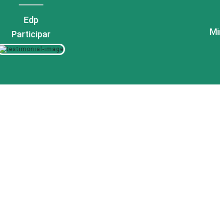
convocação.
Ministério da Defesa
Consultar
DADOS ESTATÍSTICOS
27,08
792
ÁREA(KM²)
HABITANTES