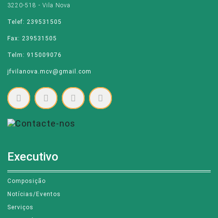
Rua Dr. José Isidoro da Silva
3220-518 - Vila Nova
Telef: 239531505
Fax: 239531505
Telm: 915009076
jfvilanova.mcv@gmail.com
Executivo
Composição
Notícias/Eventos